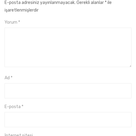
E-posta adresiniz yayınlanmayacak.
Gerekli alanlar
*
ile
işaretlenmişlerdir
Yorum
*
Ad
*
E-posta
*
İnternet sitesi