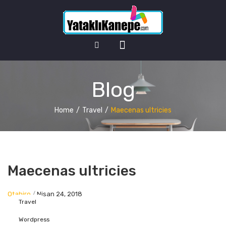
HOME
Blog
MY ACCOUNT
Wishlist
Home
/
Travel
/
Maecenas ultricies
Cart
Checkout
Maecenas ultricies
Otahiro
/
Nisan 24, 2018
Travel
Wordpress