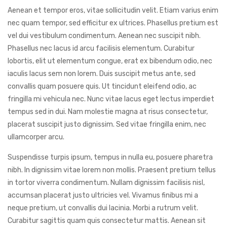
Aenean et tempor eros, vitae sollicitudin velit. Etiam varius enim
nec quam tempor, sed efficitur ex ultrices. Phasellus pretium est
vel dui vestibulum condimentum. Aenean nec suscipit nibh.
Phasellus nec lacus id arcu facilisis elementum. Curabitur
lobortis, elit ut elementum congue, erat ex bibendum odio, nec
iaculis lacus sem non lorem. Duis suscipit metus ante, sed
convallis quam posuere quis. Ut tincidunt eleifend odio, ac
fringilla mi vehicula nec. Nunc vitae lacus eget lectus imperdiet
tempus sed in dui. Nam molestie magna at risus consectetur,
placerat suscipit justo dignissim. Sed vitae fringilla enim, nec
ullamcorper arcu.
Suspendisse turpis ipsum, tempus in nulla eu, posuere pharetra
nibh. In dignissim vitae lorem non mollis. Praesent pretium tellus
in tortor viverra condimentum. Nullam dignissim facilisis nisl,
accumsan placerat justo ultricies vel. Vivamus finibus mi a
neque pretium, ut convallis dui lacinia. Morbi a rutrum velit.
Curabitur sagittis quam quis consectetur mattis. Aenean sit