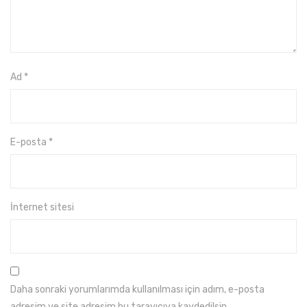
Ad
*
E-posta
*
İnternet sitesi
Daha sonraki yorumlarımda kullanılması için adım, e-posta
adresim ve site adresim bu tarayıcıya kaydedilsin.