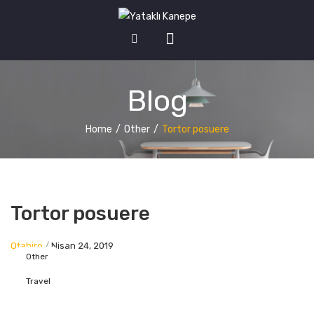
HOME
Blog
MY ACCOUNT
Wishlist
Home
/
Other
/
Tortor posuere
Cart
Checkout
Tortor posuere
Otahiro
/
Nisan 24, 2019
Other
Travel